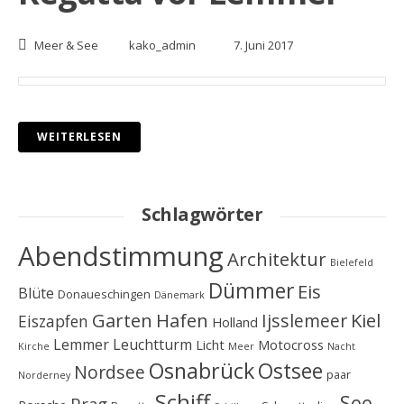
Meer & See
kako_admin
7. Juni 2017
WEITERLESEN
Schlagwörter
Abendstimmung
Architektur
Bielefeld
Dümmer
Eis
Blüte
Donaueschingen
Dänemark
Garten
Hafen
Kiel
Ijsslemeer
Eiszapfen
Holland
Lemmer
Leuchtturm
Licht
Motocross
Kirche
Meer
Nacht
Osnabrück
Ostsee
Nordsee
paar
Norderney
Schiff
See
Prag