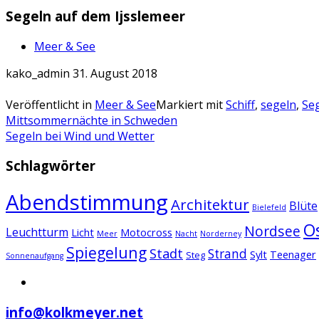
Segeln auf dem Ijsslemeer
Meer & See
kako_admin
31. August 2018
Veröffentlicht in
Meer & See
Markiert mit
Schiff
,
segeln
,
Seg
Artikel-
Mittsommernächte in Schweden
Segeln bei Wind und Wetter
Navigation
Schlagwörter
Abendstimmung
Architektur
Blüte
Bielefeld
O
Nordsee
Leuchtturm
Licht
Motocross
Meer
Nacht
Norderney
Spiegelung
Stadt
Strand
Sylt
Teenager
Steg
Sonnenaufgang
info@kolkmeyer.net