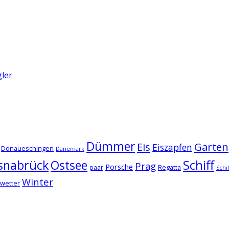
ler
Dümmer
Eis
Garten
Eiszapfen
Donaueschingen
Dänemark
snabrück
Schiff
Ostsee
Prag
Porsche
paar
Regatta
Schi
Winter
wetter