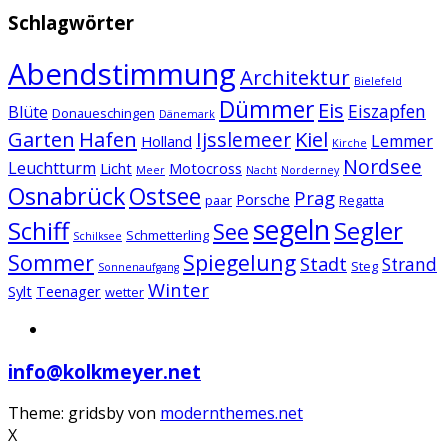
Schlagwörter
Abendstimmung
Architektur
Bielefeld
Dümmer
Eis
Eiszapfen
Blüte
Donaueschingen
Dänemark
Garten
Hafen
Kiel
Ijsslemeer
Lemmer
Holland
Kirche
Nordsee
Leuchtturm
Licht
Motocross
Meer
Nacht
Norderney
Osnabrück
Ostsee
Prag
Porsche
paar
Regatta
segeln
Schiff
Segler
See
Schmetterling
Schilksee
Sommer
Spiegelung
Stadt
Strand
Steg
Sonnenaufgang
Winter
Sylt
Teenager
wetter
info@kolkmeyer.net
Theme: gridsby von
modernthemes.net
X