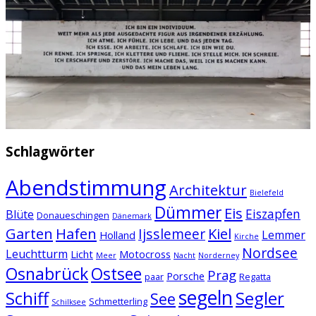
Schlagwörter
Abendstimmung
Architektur
Bielefeld
Dümmer
Eis
Eiszapfen
Blüte
Donaueschingen
Dänemark
Garten
Hafen
Kiel
Ijsslemeer
Lemmer
Holland
Kirche
Nordsee
Leuchtturm
Licht
Motocross
Meer
Nacht
Norderney
Osnabrück
Ostsee
Prag
Porsche
paar
Regatta
segeln
Schiff
Segler
See
Schmetterling
Schilksee