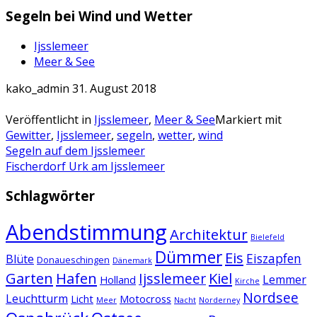
Segeln bei Wind und Wetter
Ijsslemeer
Meer & See
kako_admin
31. August 2018
Veröffentlicht in
Ijsslemeer
,
Meer & See
Markiert mit
Gewitter
,
Ijsslemeer
,
segeln
,
wetter
,
wind
Artikel-
Segeln auf dem Ijsslemeer
Fischerdorf Urk am Ijsslemeer
Navigation
Schlagwörter
Abendstimmung
Architektur
Bielefeld
Dümmer
Eis
Eiszapfen
Blüte
Donaueschingen
Dänemark
Garten
Hafen
Kiel
Ijsslemeer
Lemmer
Holland
Kirche
Nordsee
Leuchtturm
Licht
Motocross
Meer
Nacht
Norderney