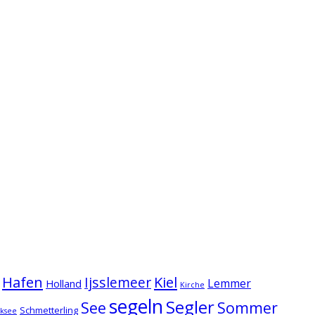
Hafen
Kiel
Ijsslemeer
Lemmer
Holland
Kirche
segeln
Segler
See
Sommer
Schmetterling
lksee