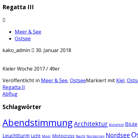
Regatta III
Meer & See
Ostsee
kako_admin
30. Januar 2018
Kieler Woche 2017 / 49er
Veröffentlicht in
Meer & See
,
Ostsee
Markiert mit
Kiel
,
Osts
Artikel-
Regatta II
Abflug
Navigation
Schlagwörter
Abendstimmung
Architektur
Blüte
Bielefeld
O
Nordsee
Leuchtturm
Licht
Motocross
Meer
Nacht
Norderney