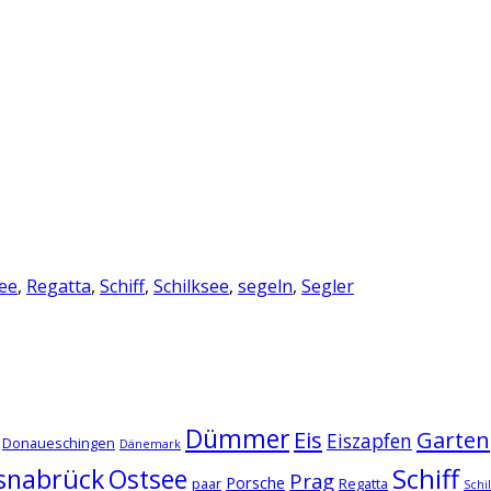
ee
,
Regatta
,
Schiff
,
Schilksee
,
segeln
,
Segler
Dümmer
Eis
Garten
Eiszapfen
Donaueschingen
Dänemark
snabrück
Schiff
Ostsee
Prag
Porsche
paar
Regatta
Schi