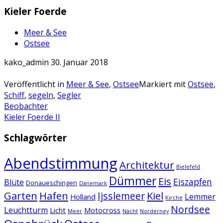
Kieler Foerde
Meer & See
Ostsee
kako_admin
30. Januar 2018
Veröffentlicht in
Meer & See
,
Ostsee
Markiert mit
Ostsee
,
Schiff
,
segeln
,
Segler
Artikel-
Beobachter
Kieler Foerde II
Navigation
Schlagwörter
Abendstimmung
Architektur
Bielefeld
Dümmer
Eis
Eiszapfen
Blüte
Donaueschingen
Dänemark
Garten
Hafen
Kiel
Ijsslemeer
Lemmer
Holland
Kirche
Nordsee
Leuchtturm
Licht
Motocross
Meer
Nacht
Norderney