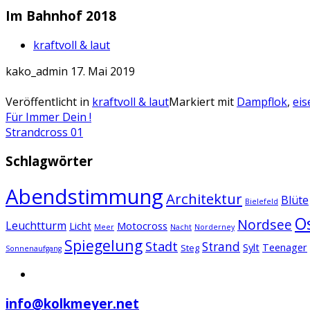
Im Bahnhof 2018
kraftvoll & laut
kako_admin
17. Mai 2019
Veröffentlicht in
kraftvoll & laut
Markiert mit
Dampflok
,
ei
Artikel-
Für Immer Dein !
Strandcross 01
Navigation
Schlagwörter
Abendstimmung
Architektur
Blüte
Bielefeld
O
Nordsee
Leuchtturm
Licht
Motocross
Meer
Nacht
Norderney
Spiegelung
Stadt
Strand
Sylt
Teenager
Steg
Sonnenaufgang
info@kolkmeyer.net