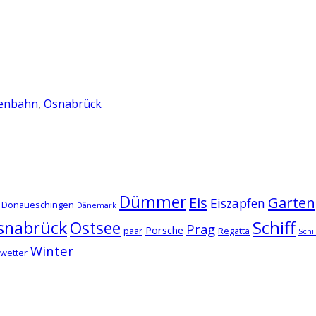
senbahn
,
Osnabrück
Dümmer
Eis
Garten
Eiszapfen
Donaueschingen
Dänemark
snabrück
Schiff
Ostsee
Prag
Porsche
paar
Regatta
Schi
Winter
wetter