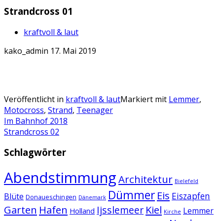
Strandcross 01
kraftvoll & laut
kako_admin
17. Mai 2019
Veröffentlicht in
kraftvoll & laut
Markiert mit
Lemmer
,
Motocross
,
Strand
,
Teenager
Artikel-
Im Bahnhof 2018
Strandcross 02
Navigation
Schlagwörter
Abendstimmung
Architektur
Bielefeld
Dümmer
Eis
Eiszapfen
Blüte
Donaueschingen
Dänemark
Garten
Hafen
Kiel
Ijsslemeer
Lemmer
Holland
Kirche