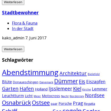
Weiterlesen
Stadtbewohner
Flora & Fauna
In der Stadt
kako_admin
7. Juni 2017
Weiterlesen
Schlagwörter
Abendstimmung
Architektur
Bielefeld
Dümmer
Eis
Eiszapfen
Blüte
Donaueschingen
Dänemark
Garten
Hafen
Kiel
Ijsslemeer
Lemmer
Holland
Kirche
Nordsee
Leuchtturm
Licht
Motocross
Meer
Nacht
Norderney
Osnabrück
Ostsee
Prag
Porsche
paar
Regatta