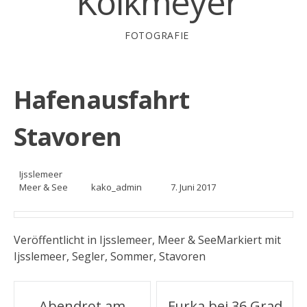
Kolkmeyer
FOTOGRAFIE
Hafenausfahrt
Stavoren
Ijsslemeer
Meer & See
kako_admin
7. Juni 2017
Veröffentlicht in
Ijsslemeer
,
Meer & See
Markiert mit
Ijsslemeer
,
Segler
,
Sommer
,
Stavoren
Artikel-
Abendrot am
Furka bei 36 Grad