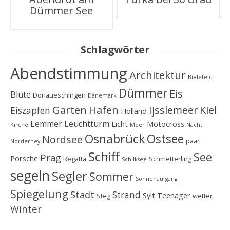
Navigation
Dümmer See
Schlagwörter
Abendstimmung
Architektur
Bielefeld
Dümmer
Eis
Blüte
Donaueschingen
Dänemark
Garten
Hafen
Kiel
Ijsslemeer
Eiszapfen
Holland
Lemmer
Leuchtturm
Licht
Motocross
Kirche
Meer
Nacht
Osnabrück
Ostsee
Nordsee
paar
Norderney
Schiff
See
Prag
Porsche
Regatta
Schmetterling
Schilksee
segeln
Segler
Sommer
Sonnenaufgang
Spiegelung
Stadt
Strand
Sylt
Teenager
Steg
wetter
Winter