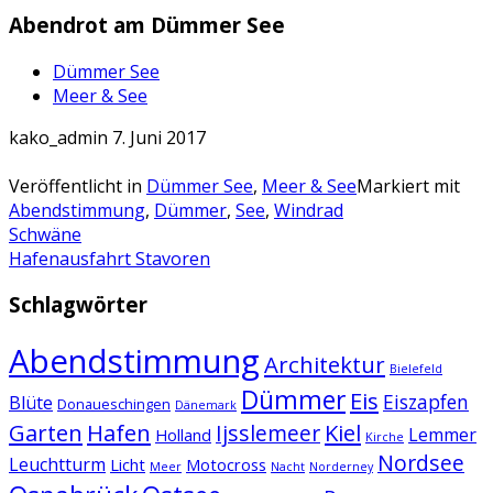
Abendrot am Dümmer See
Dümmer See
Meer & See
kako_admin
7. Juni 2017
Veröffentlicht in
Dümmer See
,
Meer & See
Markiert mit
Abendstimmung
,
Dümmer
,
See
,
Windrad
Artikel-
Schwäne
Hafenausfahrt Stavoren
Navigation
Schlagwörter
Abendstimmung
Architektur
Bielefeld
Dümmer
Eis
Eiszapfen
Blüte
Donaueschingen
Dänemark
Garten
Hafen
Kiel
Ijsslemeer
Lemmer
Holland
Kirche
Nordsee
Leuchtturm
Licht
Motocross
Meer
Nacht
Norderney