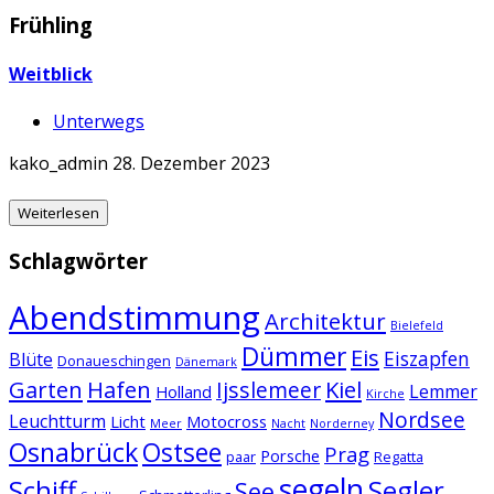
Frühling
Weitblick
Unterwegs
kako_admin
28. Dezember 2023
Weiterlesen
Schlagwörter
Abendstimmung
Architektur
Bielefeld
Dümmer
Eis
Eiszapfen
Blüte
Donaueschingen
Dänemark
Garten
Hafen
Kiel
Ijsslemeer
Lemmer
Holland
Kirche
Nordsee
Leuchtturm
Licht
Motocross
Meer
Nacht
Norderney
Osnabrück
Ostsee
Prag
Porsche
paar
Regatta
segeln
Schiff
Segler
See