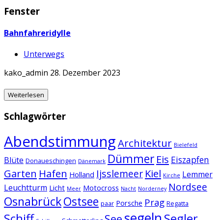
Fenster
Bahnfahreridylle
Unterwegs
kako_admin
28. Dezember 2023
Weiterlesen
Schlagwörter
Abendstimmung
Architektur
Bielefeld
Dümmer
Eis
Eiszapfen
Blüte
Donaueschingen
Dänemark
Garten
Hafen
Kiel
Ijsslemeer
Lemmer
Holland
Kirche
Nordsee
Leuchtturm
Licht
Motocross
Meer
Nacht
Norderney
Osnabrück
Ostsee
Prag
Porsche
paar
Regatta
segeln
Schiff
Segler
See