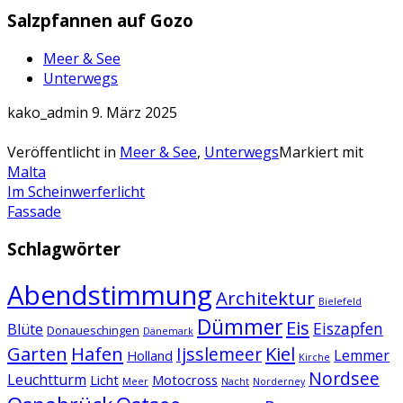
Salzpfannen auf Gozo
Meer & See
Unterwegs
kako_admin
9. März 2025
Veröffentlicht in
Meer & See
,
Unterwegs
Markiert mit
Malta
Artikel-
Im Scheinwerferlicht
Fassade
Navigation
Schlagwörter
Abendstimmung
Architektur
Bielefeld
Dümmer
Eis
Eiszapfen
Blüte
Donaueschingen
Dänemark
Garten
Hafen
Kiel
Ijsslemeer
Lemmer
Holland
Kirche
Nordsee
Leuchtturm
Licht
Motocross
Meer
Nacht
Norderney