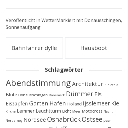
Veröffentlicht in
Wetter
Markiert mit
Donaueschingen
,
Sonnenaufgang
Artikel-
Bahnfahreridylle
Hausboot
Navigation
Schlagwörter
Abendstimmung
Architektur
Bielefeld
Dümmer
Eis
Blüte
Donaueschingen
Dänemark
Garten
Hafen
Kiel
Ijsslemeer
Eiszapfen
Holland
Lemmer
Leuchtturm
Licht
Motocross
Kirche
Meer
Nacht
Osnabrück
Ostsee
Nordsee
paar
Norderney