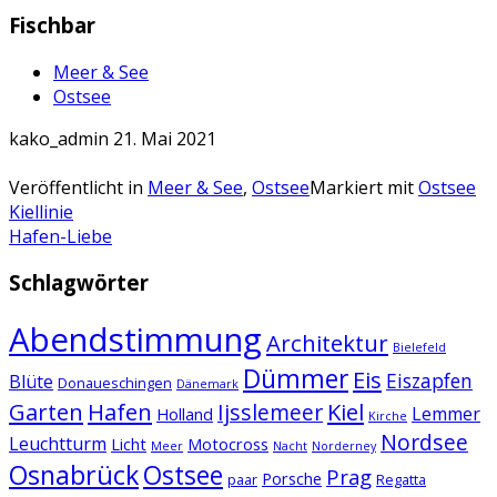
Fischbar
Meer & See
Ostsee
kako_admin
21. Mai 2021
Veröffentlicht in
Meer & See
,
Ostsee
Markiert mit
Ostsee
Artikel-
Kiellinie
Hafen-Liebe
Navigation
Schlagwörter
Abendstimmung
Architektur
Bielefeld
Dümmer
Eis
Eiszapfen
Blüte
Donaueschingen
Dänemark
Garten
Hafen
Kiel
Ijsslemeer
Lemmer
Holland
Kirche
Nordsee
Leuchtturm
Licht
Motocross
Meer
Nacht
Norderney
Osnabrück
Ostsee
Prag
Porsche
paar
Regatta