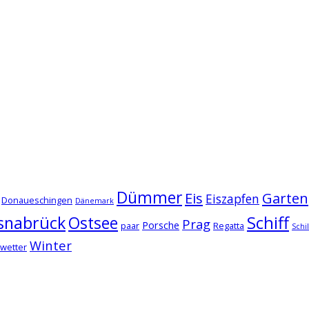
Dümmer
Eis
Garten
Eiszapfen
Donaueschingen
Dänemark
snabrück
Schiff
Ostsee
Prag
Porsche
paar
Regatta
Schi
Winter
wetter