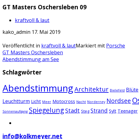
GT Masters Oschersleben 09
kraftvoll & laut
kako_admin
17. Mai 2019
Veröffentlicht in
kraftvoll & laut
Markiert mit
Porsche
Artikel-
GT Masters Oschersleben
Abendstimmung am See
Navigation
Schlagwörter
Abendstimmung
Architektur
Blüte
Bielefeld
O
Nordsee
Leuchtturm
Licht
Motocross
Meer
Nacht
Norderney
Spiegelung
Stadt
Strand
Sylt
Teenager
Steg
Sonnenaufgang
info@kolkmeyer.net