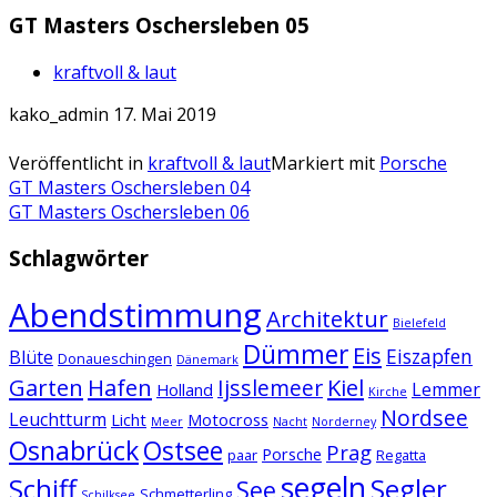
GT Masters Oschersleben 05
kraftvoll & laut
kako_admin
17. Mai 2019
Veröffentlicht in
kraftvoll & laut
Markiert mit
Porsche
Artikel-
GT Masters Oschersleben 04
GT Masters Oschersleben 06
Navigation
Schlagwörter
Abendstimmung
Architektur
Bielefeld
Dümmer
Eis
Eiszapfen
Blüte
Donaueschingen
Dänemark
Garten
Hafen
Kiel
Ijsslemeer
Lemmer
Holland
Kirche
Nordsee
Leuchtturm
Licht
Motocross
Meer
Nacht
Norderney
Osnabrück
Ostsee
Prag
Porsche
paar
Regatta
segeln
Schiff
Segler
See
Schmetterling
Schilksee