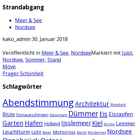
Strandabgang
Meer & See
Nordsee
kako_admin
30. Januar 2018
Veröffentlicht in
Meer & See
,
Nordsee
Markiert mit
Juist
,
Nordsee
,
Sommer
,
Stand
Artikel-
Möve
Prager Schönheit
Navigation
Schlagwörter
Abendstimmung
Architektur
Bielefeld
Dümmer
Eis
Eiszapfen
Blüte
Donaueschingen
Dänemark
Garten
Hafen
Kiel
Ijsslemeer
Lemmer
Holland
Kirche
Nordsee
Leuchtturm
Licht
Motocross
Meer
Nacht
Norderney