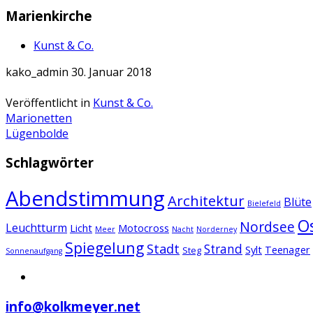
Marienkirche
Kunst & Co.
kako_admin
30. Januar 2018
Veröffentlicht in
Kunst & Co.
Artikel-
Marionetten
Lügenbolde
Navigation
Schlagwörter
Abendstimmung
Architektur
Blüte
Bielefeld
O
Nordsee
Leuchtturm
Licht
Motocross
Meer
Nacht
Norderney
Spiegelung
Stadt
Strand
Sylt
Teenager
Steg
Sonnenaufgang
info@kolkmeyer.net