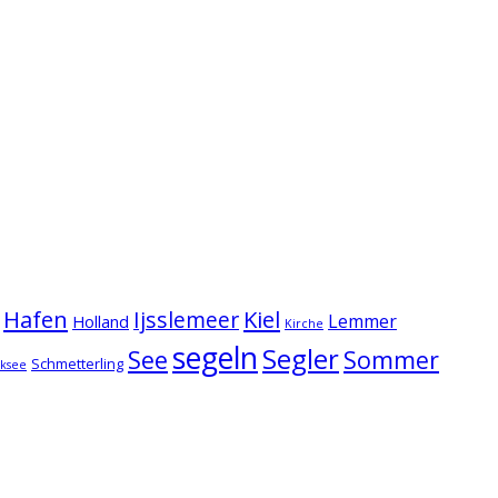
Hafen
Kiel
Ijsslemeer
Lemmer
Holland
Kirche
segeln
Segler
See
Sommer
Schmetterling
lksee