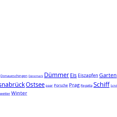
Dümmer
Eis
Garten
Eiszapfen
Donaueschingen
Dänemark
snabrück
Schiff
Ostsee
Prag
Porsche
paar
Regatta
Schi
Winter
wetter