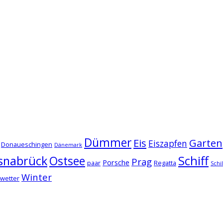
Dümmer
Eis
Garten
Eiszapfen
Donaueschingen
Dänemark
snabrück
Schiff
Ostsee
Prag
Porsche
paar
Regatta
Schi
Winter
wetter