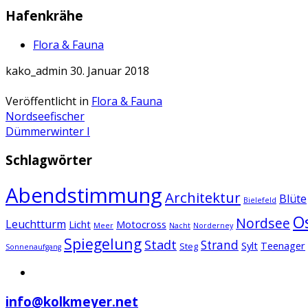
Hafenkrähe
Flora & Fauna
kako_admin
30. Januar 2018
Veröffentlicht in
Flora & Fauna
Artikel-
Nordseefischer
Dümmerwinter I
Navigation
Schlagwörter
Abendstimmung
Architektur
Blüte
Bielefeld
O
Nordsee
Leuchtturm
Licht
Motocross
Meer
Nacht
Norderney
Spiegelung
Stadt
Strand
Sylt
Teenager
Steg
Sonnenaufgang
info@kolkmeyer.net